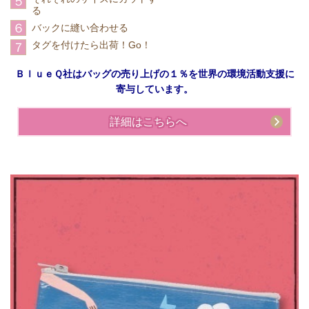
５
る
６
バックに縫い合わせる
タグを付けたら出荷！Go！
７
ＢｌｕｅＱ社はバッグの売り上げの１％を世界の環境活動支援に
寄与しています。
詳細はこちらへ