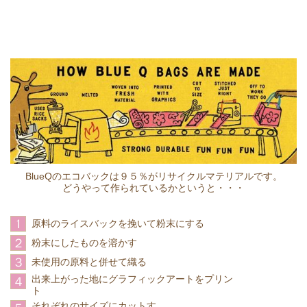
BlueQのエコバックは９５％がリサイクルマテリアルです。
どうやって作られているかというと・・・
1
原料のライスバックを挽いて粉末にする
２
粉末にしたものを溶かす
３
未使用の原料と併せて織る
出来上がった地にグラフィックアートをプリン
４
ト
それぞれのサイズにカットす