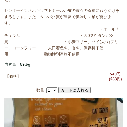
ん。
センターインされたソフトミールが猫の歯石の蓄積に戦う助けを
するします。また、
タンパク質が豊富で美味しく猫が喜びま
す。
・オールナ
チュラル ・
３0％粗タンパク
質
・小麦フリー、ソイ(大豆)フリ
ー、コーンフリー ・人口着色料、香料、保存料不使
用 ・動物性副産物不使用
内容量：59.5g
540円
【価格】
(583円)
数量: