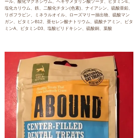
ール、酸化マグネシウム、ヘキサメタリン酸ソーダ、ビタミンE、
塩化カリウム、鉄、二酸化チタン(色素)、ナイアシン、硫酸亜鉛、
リボフラビン、ミネラルオイル、ローズマリー抽出物、硫酸マン
ガン、ビタミンB12、亜セレン酸ナトリウム、硫酸チアミン、ビタ
ミンA、ビタミンD3、塩酸ピリドキシン、硫酸銅、葉酸