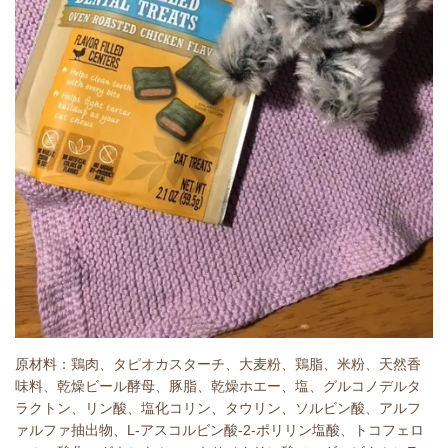
原材料：
鶏肉、タピオカスターチ、大麦粉、鶏脂、米粉、天然香
味料、乾燥ビール酵母、豚脂、乾燥ホエー、塩、
グルコノデルタ
ラクトン、リン酸、塩化コリン、タウリン、ソルビン酸、アルフ
ァルファ抽出物、L-アスコルビン酸-2-ポリリン塩酸、トコフェロ